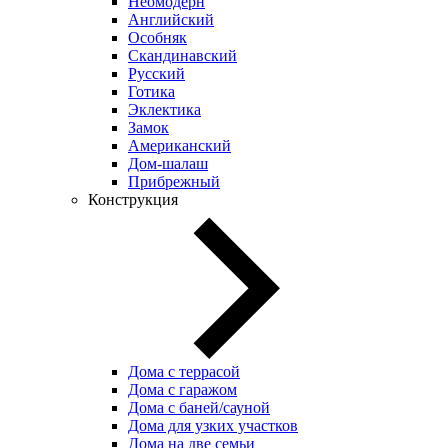
Неомодерн
Английский
Особняк
Скандинавский
Русский
Готика
Эклектика
Замок
Американский
Дом-шалаш
Прибрежный
Конструкция
Дома с террасой
Дома с гаражом
Дома с баней/сауной
Дома для узких участков
Дома на две семьи