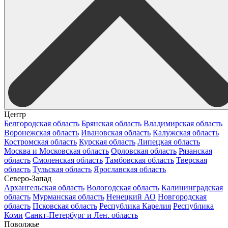
Центр
Белгородская область
Брянская область
Владимирская область
Воронежская область
Ивановская область
Калужская область
Костромская область
Курская область
Липецкая область
Москва и Московская область
Орловская область
Рязанская
область
Смоленская область
Тамбовская область
Тверская
область
Тульская область
Ярославская область
Северо-Запад
Архангельская область
Вологодская область
Калининградская
область
Мурманская область
Ненецкий АО
Новгородская
область
Псковская область
Республика Карелия
Республика
Коми
Санкт-Петербург и Лен. область
Поволжье