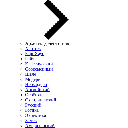
Архитектурный стиль
Хай-тек
БарнХаус
Райт
Классический
Современный
Шале
Модерн
Неомодерн
Английский
Особняк
Скандинавский
Русский
Готика
Эклектика
Замок
Американский