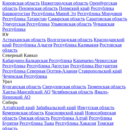
Кировская область
Нижегородская область
Оренбургская
область
Пензенская область
Пермский край
Республика
Башкортостан
Республика Марий Эл
Республика Мордовия
Республика Татарстан
Самарская область
Саратовская область
Удмуртская Республика
Ульяновская область
Чувашская
Республика
Юг
Астраханская область
Волгоградская область
Краснодарский
край
Республика Адыгея
Республика Калмыкия
Ростовская
область
Северный Кавказ
Кабардино-Балкарская Республика
Карачаево-Черкесская
Республика
Республика Дагестан
Республика Ингушетия
Республика Северная Осетия-Алания
Ставропольский край
Чеченская Республика
Урал
Курганская область
Свердловская область
Тюменская область
Ханты-Мансийский АО
Челябинская область
Ямало-
Ненецкий АО
Сибирь
Алтайский край
Забайкальский край
Иркутская область
Кемеровская область
Красноярский край
Новосибирская
область
Омская область
Республика Алтай
Республика
Бурятия
Республика Тыва
Республика Хакасия
Томская
область