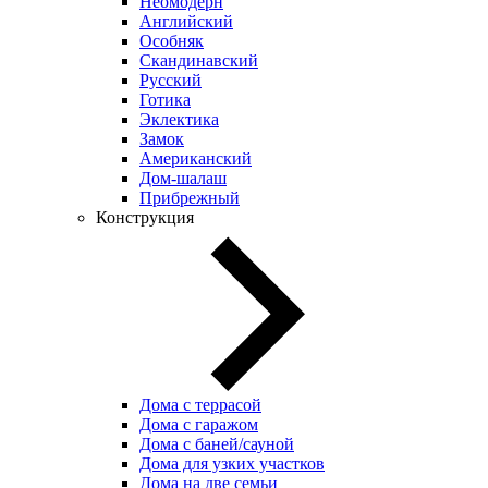
Неомодерн
Английский
Особняк
Скандинавский
Русский
Готика
Эклектика
Замок
Американский
Дом-шалаш
Прибрежный
Конструкция
Дома с террасой
Дома с гаражом
Дома с баней/сауной
Дома для узких участков
Дома на две семьи