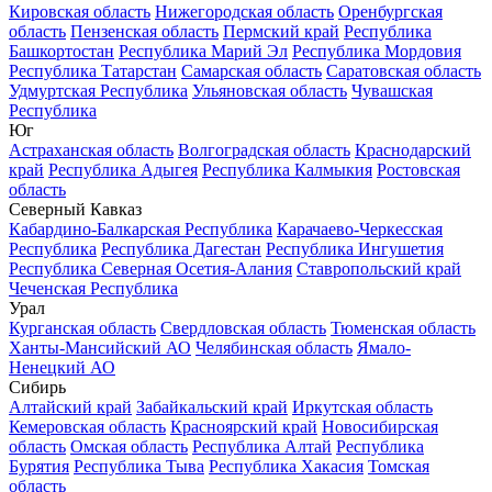
Кировская область
Нижегородская область
Оренбургская
область
Пензенская область
Пермский край
Республика
Башкортостан
Республика Марий Эл
Республика Мордовия
Республика Татарстан
Самарская область
Саратовская область
Удмуртская Республика
Ульяновская область
Чувашская
Республика
Юг
Астраханская область
Волгоградская область
Краснодарский
край
Республика Адыгея
Республика Калмыкия
Ростовская
область
Северный Кавказ
Кабардино-Балкарская Республика
Карачаево-Черкесская
Республика
Республика Дагестан
Республика Ингушетия
Республика Северная Осетия-Алания
Ставропольский край
Чеченская Республика
Урал
Курганская область
Свердловская область
Тюменская область
Ханты-Мансийский АО
Челябинская область
Ямало-
Ненецкий АО
Сибирь
Алтайский край
Забайкальский край
Иркутская область
Кемеровская область
Красноярский край
Новосибирская
область
Омская область
Республика Алтай
Республика
Бурятия
Республика Тыва
Республика Хакасия
Томская
область