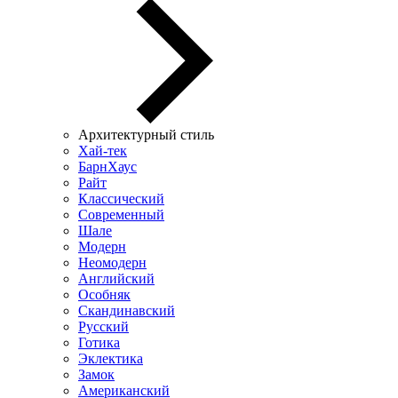
Архитектурный стиль
Хай-тек
БарнХаус
Райт
Классический
Современный
Шале
Модерн
Неомодерн
Английский
Особняк
Скандинавский
Русский
Готика
Эклектика
Замок
Американский