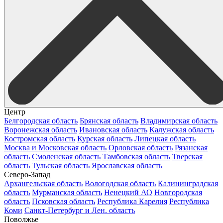
Центр
Белгородская область
Брянская область
Владимирская область
Воронежская область
Ивановская область
Калужская область
Костромская область
Курская область
Липецкая область
Москва и Московская область
Орловская область
Рязанская
область
Смоленская область
Тамбовская область
Тверская
область
Тульская область
Ярославская область
Северо-Запад
Архангельская область
Вологодская область
Калининградская
область
Мурманская область
Ненецкий АО
Новгородская
область
Псковская область
Республика Карелия
Республика
Коми
Санкт-Петербург и Лен. область
Поволжье