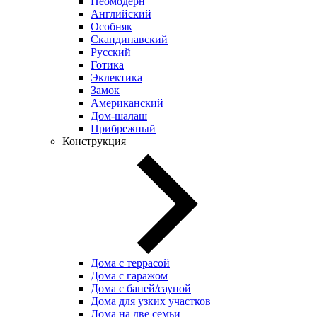
Неомодерн
Английский
Особняк
Скандинавский
Русский
Готика
Эклектика
Замок
Американский
Дом-шалаш
Прибрежный
Конструкция
Дома с террасой
Дома с гаражом
Дома с баней/сауной
Дома для узких участков
Дома на две семьи