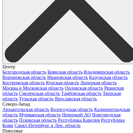
Центр
Белгородская область
Брянская область
Владимирская область
Воронежская область
Ивановская область
Калужская область
Костромская область
Курская область
Липецкая область
Москва и Московская область
Орловская область
Рязанская
область
Смоленская область
Тамбовская область
Тверская
область
Тульская область
Ярославская область
Северо-Запад
Архангельская область
Вологодская область
Калининградская
область
Мурманская область
Ненецкий АО
Новгородская
область
Псковская область
Республика Карелия
Республика
Коми
Санкт-Петербург и Лен. область
Поволжье