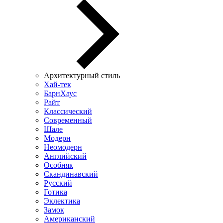
Архитектурный стиль
Хай-тек
БарнХаус
Райт
Классический
Современный
Шале
Модерн
Неомодерн
Английский
Особняк
Скандинавский
Русский
Готика
Эклектика
Замок
Американский