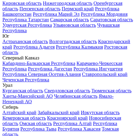
Кировская область
Нижегородская область
Оренбургская
область
Пензенская область
Пермский край
Республика
Башкортостан
Республика Марий Эл
Республика Мордовия
Республика Татарстан
Самарская область
Саратовская область
Удмуртская Республика
Ульяновская область
Чувашская
Республика
Юг
Астраханская область
Волгоградская область
Краснодарский
край
Республика Адыгея
Республика Калмыкия
Ростовская
область
Северный Кавказ
Кабардино-Балкарская Республика
Карачаево-Черкесская
Республика
Республика Дагестан
Республика Ингушетия
Республика Северная Осетия-Алания
Ставропольский край
Чеченская Республика
Урал
Курганская область
Свердловская область
Тюменская область
Ханты-Мансийский АО
Челябинская область
Ямало-
Ненецкий АО
Сибирь
Алтайский край
Забайкальский край
Иркутская область
Кемеровская область
Красноярский край
Новосибирская
область
Омская область
Республика Алтай
Республика
Бурятия
Республика Тыва
Республика Хакасия
Томская
область