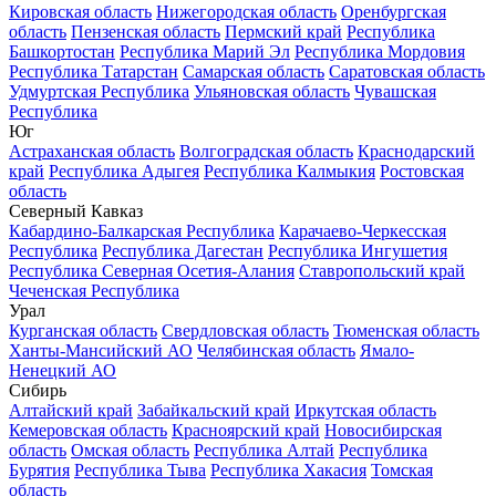
Кировская область
Нижегородская область
Оренбургская
область
Пензенская область
Пермский край
Республика
Башкортостан
Республика Марий Эл
Республика Мордовия
Республика Татарстан
Самарская область
Саратовская область
Удмуртская Республика
Ульяновская область
Чувашская
Республика
Юг
Астраханская область
Волгоградская область
Краснодарский
край
Республика Адыгея
Республика Калмыкия
Ростовская
область
Северный Кавказ
Кабардино-Балкарская Республика
Карачаево-Черкесская
Республика
Республика Дагестан
Республика Ингушетия
Республика Северная Осетия-Алания
Ставропольский край
Чеченская Республика
Урал
Курганская область
Свердловская область
Тюменская область
Ханты-Мансийский АО
Челябинская область
Ямало-
Ненецкий АО
Сибирь
Алтайский край
Забайкальский край
Иркутская область
Кемеровская область
Красноярский край
Новосибирская
область
Омская область
Республика Алтай
Республика
Бурятия
Республика Тыва
Республика Хакасия
Томская
область