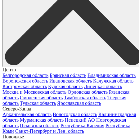
Центр
Белгородская область
Брянская область
Владимирская область
Воронежская область
Ивановская область
Калужская область
Костромская область
Курская область
Липецкая область
Москва и Московская область
Орловская область
Рязанская
область
Смоленская область
Тамбовская область
Тверская
область
Тульская область
Ярославская область
Северо-Запад
Архангельская область
Вологодская область
Калининградская
область
Мурманская область
Ненецкий АО
Новгородская
область
Псковская область
Республика Карелия
Республика
Коми
Санкт-Петербург и Лен. область
Поволжье