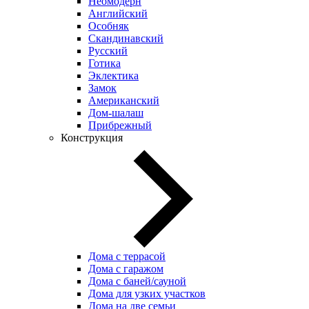
Неомодерн
Английский
Особняк
Скандинавский
Русский
Готика
Эклектика
Замок
Американский
Дом-шалаш
Прибрежный
Конструкция
Дома с террасой
Дома с гаражом
Дома с баней/сауной
Дома для узких участков
Дома на две семьи