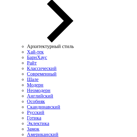
Архитектурный стиль
Хай-тек
БарнХаус
Райт
Классический
Современный
Шале
Модерн
Неомодерн
Английский
Особняк
Скандинавский
Русский
Готика
Эклектика
Замок
Американский