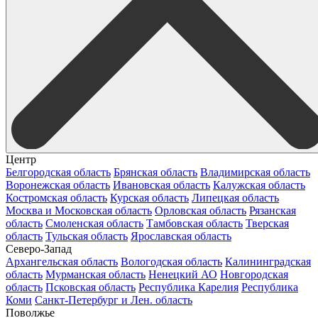
Центр
Белгородская область
Брянская область
Владимирская область
Воронежская область
Ивановская область
Калужская область
Костромская область
Курская область
Липецкая область
Москва и Московская область
Орловская область
Рязанская
область
Смоленская область
Тамбовская область
Тверская
область
Тульская область
Ярославская область
Северо-Запад
Архангельская область
Вологодская область
Калининградская
область
Мурманская область
Ненецкий АО
Новгородская
область
Псковская область
Республика Карелия
Республика
Коми
Санкт-Петербург и Лен. область
Поволжье