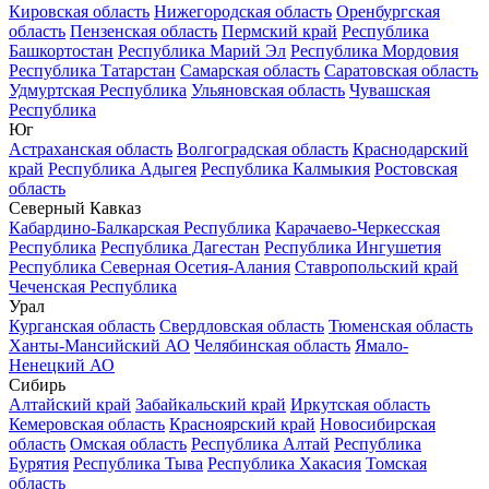
Кировская область
Нижегородская область
Оренбургская
область
Пензенская область
Пермский край
Республика
Башкортостан
Республика Марий Эл
Республика Мордовия
Республика Татарстан
Самарская область
Саратовская область
Удмуртская Республика
Ульяновская область
Чувашская
Республика
Юг
Астраханская область
Волгоградская область
Краснодарский
край
Республика Адыгея
Республика Калмыкия
Ростовская
область
Северный Кавказ
Кабардино-Балкарская Республика
Карачаево-Черкесская
Республика
Республика Дагестан
Республика Ингушетия
Республика Северная Осетия-Алания
Ставропольский край
Чеченская Республика
Урал
Курганская область
Свердловская область
Тюменская область
Ханты-Мансийский АО
Челябинская область
Ямало-
Ненецкий АО
Сибирь
Алтайский край
Забайкальский край
Иркутская область
Кемеровская область
Красноярский край
Новосибирская
область
Омская область
Республика Алтай
Республика
Бурятия
Республика Тыва
Республика Хакасия
Томская
область