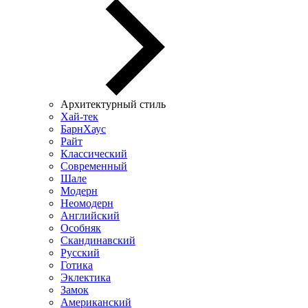
Архитектурный стиль
Хай-тек
БарнХаус
Райт
Классический
Современный
Шале
Модерн
Неомодерн
Английский
Особняк
Скандинавский
Русский
Готика
Эклектика
Замок
Американский