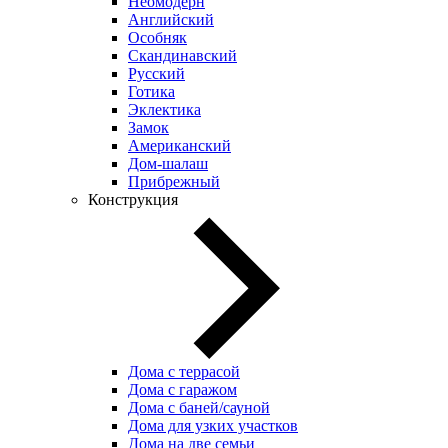
Неомодерн
Английский
Особняк
Скандинавский
Русский
Готика
Эклектика
Замок
Американский
Дом-шалаш
Прибрежный
Конструкция
Дома с террасой
Дома с гаражом
Дома с баней/сауной
Дома для узких участков
Дома на две семьи