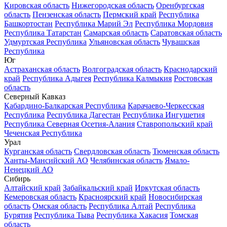
Кировская область
Нижегородская область
Оренбургская
область
Пензенская область
Пермский край
Республика
Башкортостан
Республика Марий Эл
Республика Мордовия
Республика Татарстан
Самарская область
Саратовская область
Удмуртская Республика
Ульяновская область
Чувашская
Республика
Юг
Астраханская область
Волгоградская область
Краснодарский
край
Республика Адыгея
Республика Калмыкия
Ростовская
область
Северный Кавказ
Кабардино-Балкарская Республика
Карачаево-Черкесская
Республика
Республика Дагестан
Республика Ингушетия
Республика Северная Осетия-Алания
Ставропольский край
Чеченская Республика
Урал
Курганская область
Свердловская область
Тюменская область
Ханты-Мансийский АО
Челябинская область
Ямало-
Ненецкий АО
Сибирь
Алтайский край
Забайкальский край
Иркутская область
Кемеровская область
Красноярский край
Новосибирская
область
Омская область
Республика Алтай
Республика
Бурятия
Республика Тыва
Республика Хакасия
Томская
область