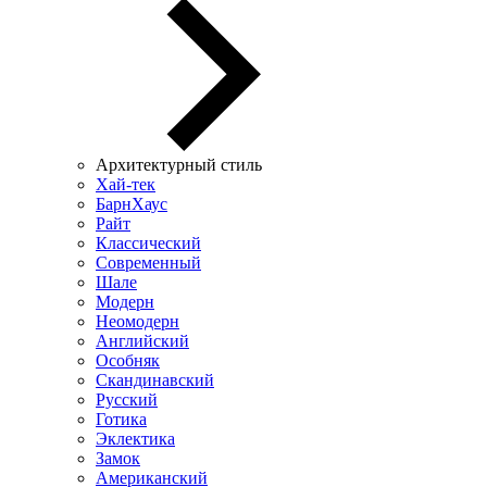
Архитектурный стиль
Хай-тек
БарнХаус
Райт
Классический
Современный
Шале
Модерн
Неомодерн
Английский
Особняк
Скандинавский
Русский
Готика
Эклектика
Замок
Американский