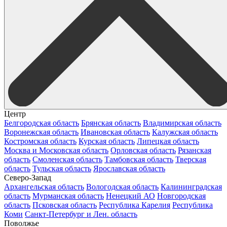
Центр
Белгородская область
Брянская область
Владимирская область
Воронежская область
Ивановская область
Калужская область
Костромская область
Курская область
Липецкая область
Москва и Московская область
Орловская область
Рязанская
область
Смоленская область
Тамбовская область
Тверская
область
Тульская область
Ярославская область
Северо-Запад
Архангельская область
Вологодская область
Калининградская
область
Мурманская область
Ненецкий АО
Новгородская
область
Псковская область
Республика Карелия
Республика
Коми
Санкт-Петербург и Лен. область
Поволжье