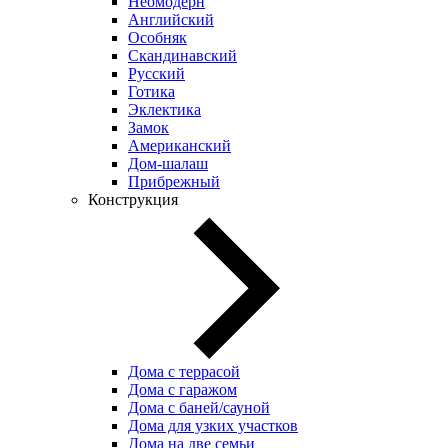
Неомодерн
Английский
Особняк
Скандинавский
Русский
Готика
Эклектика
Замок
Американский
Дом-шалаш
Прибрежный
Конструкция
Дома с террасой
Дома с гаражом
Дома с баней/сауной
Дома для узких участков
Дома на две семьи