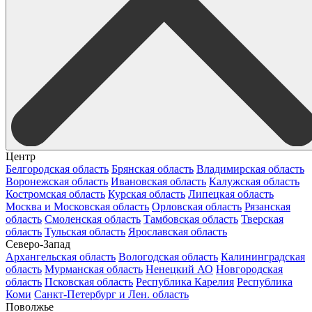
Центр
Белгородская область
Брянская область
Владимирская область
Воронежская область
Ивановская область
Калужская область
Костромская область
Курская область
Липецкая область
Москва и Московская область
Орловская область
Рязанская
область
Смоленская область
Тамбовская область
Тверская
область
Тульская область
Ярославская область
Северо-Запад
Архангельская область
Вологодская область
Калининградская
область
Мурманская область
Ненецкий АО
Новгородская
область
Псковская область
Республика Карелия
Республика
Коми
Санкт-Петербург и Лен. область
Поволжье