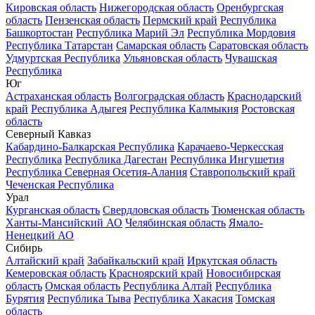
Кировская область
Нижегородская область
Оренбургская
область
Пензенская область
Пермский край
Республика
Башкортостан
Республика Марий Эл
Республика Мордовия
Республика Татарстан
Самарская область
Саратовская область
Удмуртская Республика
Ульяновская область
Чувашская
Республика
Юг
Астраханская область
Волгоградская область
Краснодарский
край
Республика Адыгея
Республика Калмыкия
Ростовская
область
Северный Кавказ
Кабардино-Балкарская Республика
Карачаево-Черкесская
Республика
Республика Дагестан
Республика Ингушетия
Республика Северная Осетия-Алания
Ставропольский край
Чеченская Республика
Урал
Курганская область
Свердловская область
Тюменская область
Ханты-Мансийский АО
Челябинская область
Ямало-
Ненецкий АО
Сибирь
Алтайский край
Забайкальский край
Иркутская область
Кемеровская область
Красноярский край
Новосибирская
область
Омская область
Республика Алтай
Республика
Бурятия
Республика Тыва
Республика Хакасия
Томская
область