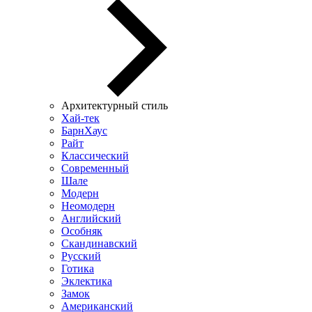
Архитектурный стиль
Хай-тек
БарнХаус
Райт
Классический
Современный
Шале
Модерн
Неомодерн
Английский
Особняк
Скандинавский
Русский
Готика
Эклектика
Замок
Американский