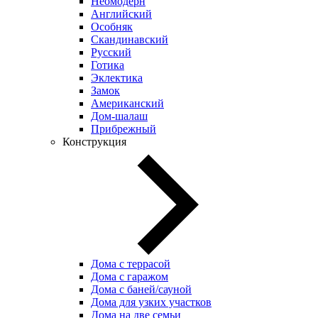
Неомодерн
Английский
Особняк
Скандинавский
Русский
Готика
Эклектика
Замок
Американский
Дом-шалаш
Прибрежный
Конструкция
Дома с террасой
Дома с гаражом
Дома с баней/сауной
Дома для узких участков
Дома на две семьи