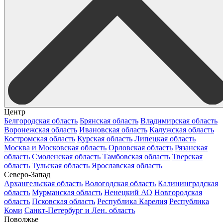
Центр
Белгородская область
Брянская область
Владимирская область
Воронежская область
Ивановская область
Калужская область
Костромская область
Курская область
Липецкая область
Москва и Московская область
Орловская область
Рязанская
область
Смоленская область
Тамбовская область
Тверская
область
Тульская область
Ярославская область
Северо-Запад
Архангельская область
Вологодская область
Калининградская
область
Мурманская область
Ненецкий АО
Новгородская
область
Псковская область
Республика Карелия
Республика
Коми
Санкт-Петербург и Лен. область
Поволжье