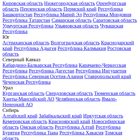
Кировская область
Нижегородская область
Оренбургская
область
Пензенская область
Пермский край
Республика
Башкортостан
Республика Марий Эл
Республика Мордовия
Республика Татарстан
Самарская область
Саратовская область
Удмуртская Республика
Ульяновская область
Чувашская
Республика
Юг
Астраханская область
Волгоградская область
Краснодарский
край
Республика Адыгея
Республика Калмыкия
Ростовская
область
Северный Кавказ
Кабардино-Балкарская Республика
Карачаево-Черкесская
Республика
Республика Дагестан
Республика Ингушетия
Республика Северная Осетия-Алания
Ставропольский край
Чеченская Республика
Урал
Курганская область
Свердловская область
Тюменская область
Ханты-Мансийский АО
Челябинская область
Ямало-
Ненецкий АО
Сибирь
Алтайский край
Забайкальский край
Иркутская область
Кемеровская область
Красноярский край
Новосибирская
область
Омская область
Республика Алтай
Республика
Бурятия
Республика Тыва
Республика Хакасия
Томская
область