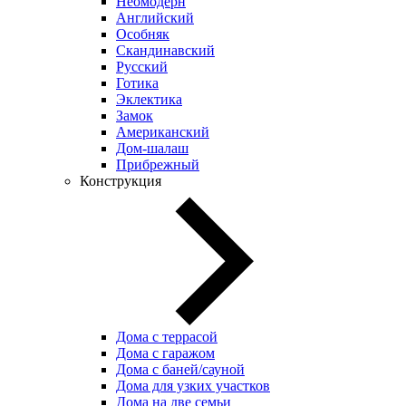
Неомодерн
Английский
Особняк
Скандинавский
Русский
Готика
Эклектика
Замок
Американский
Дом-шалаш
Прибрежный
Конструкция
Дома с террасой
Дома с гаражом
Дома с баней/сауной
Дома для узких участков
Дома на две семьи