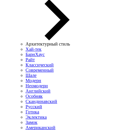
Архитектурный стиль
Хай-тек
БарнХаус
Райт
Классический
Современный
Шале
Модерн
Неомодерн
Английский
Особняк
Скандинавский
Русский
Готика
Эклектика
Замок
Американский