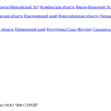
анты-Мансийский АО
Челябинская область
Ямало-Ненецкий А
вская область
Красноярский край
Новосибирская область
Омская
 область
Приморский край
Республика Саха (Якутия)
Сахалинск
жит ООО “ВФ СТРОЙ”