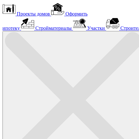
Проекты домов
Оформить
ипотеку
Стройматериалы
Участки
Строите