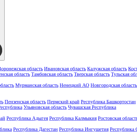
Воронежская область
Ивановская область
Калужская область
Кос
нская область
Тамбовская область
Тверская область
Тульская об
бласть
Мурманская область
Ненецкий АО
Новгородская область
ть
Пензенская область
Пермский край
Республика Башкортостан
Республика
Ульяновская область
Чувашская Республика
рай
Республика Адыгея
Республика Калмыкия
Ростовская област
ублика
Республика Дагестан
Республика Ингушетия
Республика 