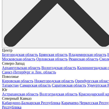
Центр
Белгородская область
Брянская область
Владимирская область
Московская область
Орловская область
Рязанская область
Смоле
Северо-Запад
Архангельская область
Вологодская область
Калининградская о
Санкт-Петербург и Лен. область
Поволжье
Кировская область
Нижегородская область
Оренбургская облас
Татарстан
Самарская область
Саратовская область
Удмуртская 
Юг
Астраханская область
Волгоградская область
Краснодарский к
Северный Кавказ
Кабардино-Балкарская Республика
Карачаево-Черкесская Респ
Республика