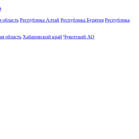
О
 область
Республика Алтай
Республика Бурятия
Республика
ая область
Хабаровский край
Чукотский АО