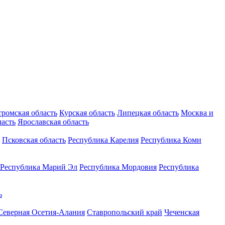
тромская область
Курская область
Липецкая область
Москва и
ласть
Ярославская область
Псковская область
Республика Карелия
Республика Коми
Республика Марий Эл
Республика Мордовия
Республика
ь
Северная Осетия-Алания
Ставропольский край
Чеченская