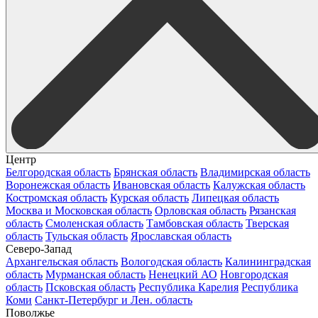
Центр
Белгородская область
Брянская область
Владимирская область
Воронежская область
Ивановская область
Калужская область
Костромская область
Курская область
Липецкая область
Москва и Московская область
Орловская область
Рязанская
область
Смоленская область
Тамбовская область
Тверская
область
Тульская область
Ярославская область
Северо-Запад
Архангельская область
Вологодская область
Калининградская
область
Мурманская область
Ненецкий АО
Новгородская
область
Псковская область
Республика Карелия
Республика
Коми
Санкт-Петербург и Лен. область
Поволжье