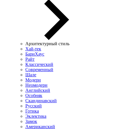
Архитектурный стиль
Хай-тек
БарнХаус
Райт
Классический
Современный
Шале
Модерн
Неомодерн
Английский
Особняк
Скандинавский
Русский
Готика
Эклектика
Замок
Американский