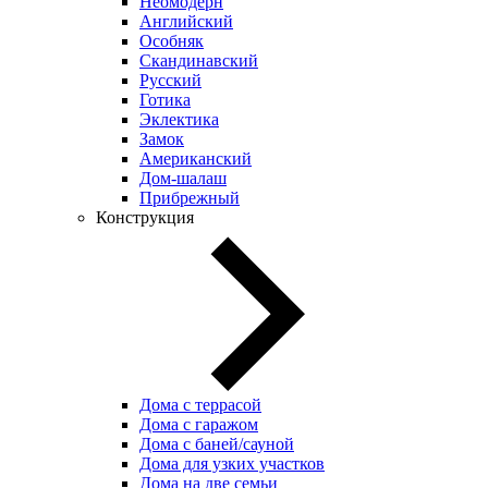
Неомодерн
Английский
Особняк
Скандинавский
Русский
Готика
Эклектика
Замок
Американский
Дом-шалаш
Прибрежный
Конструкция
Дома с террасой
Дома с гаражом
Дома с баней/сауной
Дома для узких участков
Дома на две семьи