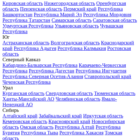
Кировская область
Нижегородская область
Оренбургская
область
Пензенская область
Пермский край
Республика
Башкортостан
Республика Марий Эл
Республика Мордовия
Республика Татарстан
Самарская область
Саратовская область
Удмуртская Республика
Ульяновская область
Чувашская
Республика
Юг
Астраханская область
Волгоградская область
Краснодарский
край
Республика Адыгея
Республика Калмыкия
Ростовская
область
Северный Кавказ
Кабардино-Балкарская Республика
Карачаево-Черкесская
Республика
Республика Дагестан
Республика Ингушетия
Республика Северная Осетия-Алания
Ставропольский край
Чеченская Республика
Урал
Курганская область
Свердловская область
Тюменская область
Ханты-Мансийский АО
Челябинская область
Ямало-
Ненецкий АО
Сибирь
Алтайский край
Забайкальский край
Иркутская область
Кемеровская область
Красноярский край
Новосибирская
область
Омская область
Республика Алтай
Республика
Бурятия
Республика Тыва
Республика Хакасия
Томская
область