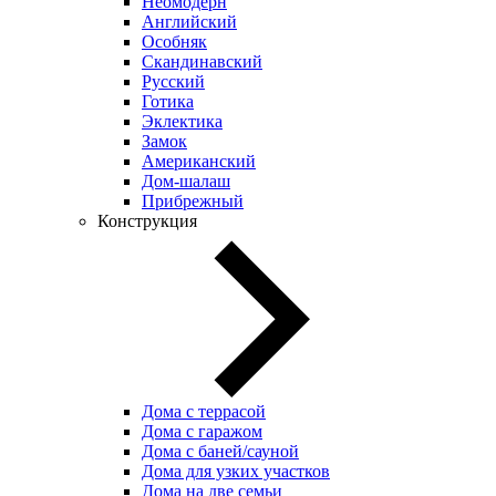
Неомодерн
Английский
Особняк
Скандинавский
Русский
Готика
Эклектика
Замок
Американский
Дом-шалаш
Прибрежный
Конструкция
Дома с террасой
Дома с гаражом
Дома с баней/сауной
Дома для узких участков
Дома на две семьи