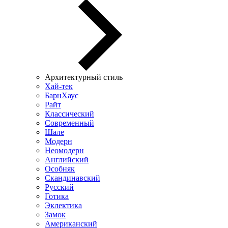
Архитектурный стиль
Хай-тек
БарнХаус
Райт
Классический
Современный
Шале
Модерн
Неомодерн
Английский
Особняк
Скандинавский
Русский
Готика
Эклектика
Замок
Американский