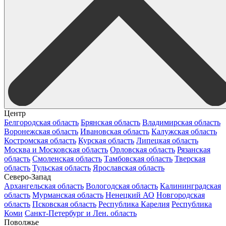
Центр
Белгородская область
Брянская область
Владимирская область
Воронежская область
Ивановская область
Калужская область
Костромская область
Курская область
Липецкая область
Москва и Московская область
Орловская область
Рязанская
область
Смоленская область
Тамбовская область
Тверская
область
Тульская область
Ярославская область
Северо-Запад
Архангельская область
Вологодская область
Калининградская
область
Мурманская область
Ненецкий АО
Новгородская
область
Псковская область
Республика Карелия
Республика
Коми
Санкт-Петербург и Лен. область
Поволжье