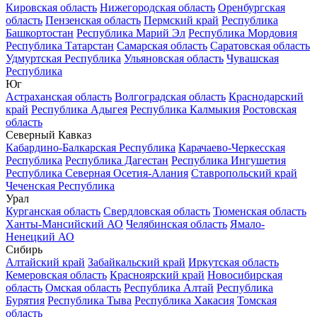
Кировская область
Нижегородская область
Оренбургская
область
Пензенская область
Пермский край
Республика
Башкортостан
Республика Марий Эл
Республика Мордовия
Республика Татарстан
Самарская область
Саратовская область
Удмуртская Республика
Ульяновская область
Чувашская
Республика
Юг
Астраханская область
Волгоградская область
Краснодарский
край
Республика Адыгея
Республика Калмыкия
Ростовская
область
Северный Кавказ
Кабардино-Балкарская Республика
Карачаево-Черкесская
Республика
Республика Дагестан
Республика Ингушетия
Республика Северная Осетия-Алания
Ставропольский край
Чеченская Республика
Урал
Курганская область
Свердловская область
Тюменская область
Ханты-Мансийский АО
Челябинская область
Ямало-
Ненецкий АО
Сибирь
Алтайский край
Забайкальский край
Иркутская область
Кемеровская область
Красноярский край
Новосибирская
область
Омская область
Республика Алтай
Республика
Бурятия
Республика Тыва
Республика Хакасия
Томская
область