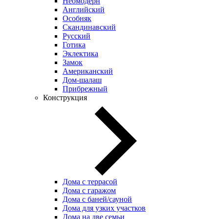
Неомодерн
Английский
Особняк
Скандинавский
Русский
Готика
Эклектика
Замок
Американский
Дом-шалаш
Прибрежный
Конструкция
Дома с террасой
Дома с гаражом
Дома с баней/сауной
Дома для узких участков
Дома на две семьи