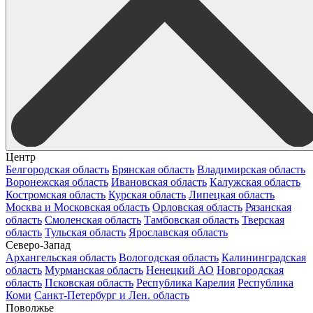
Центр
Белгородская область
Брянская область
Владимирская область
Воронежская область
Ивановская область
Калужская область
Костромская область
Курская область
Липецкая область
Москва и Московская область
Орловская область
Рязанская
область
Смоленская область
Тамбовская область
Тверская
область
Тульская область
Ярославская область
Северо-Запад
Архангельская область
Вологодская область
Калининградская
область
Мурманская область
Ненецкий АО
Новгородская
область
Псковская область
Республика Карелия
Республика
Коми
Санкт-Петербург и Лен. область
Поволжье