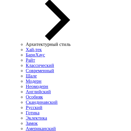
Архитектурный стиль
Хай-тек
БарнХаус
Райт
Классический
Современный
Шале
Модерн
Неомодерн
Английский
Особняк
Скандинавский
Русский
Готика
Эклектика
Замок
Американский