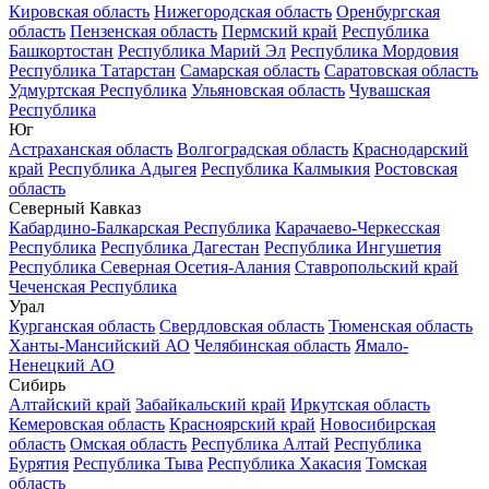
Кировская область
Нижегородская область
Оренбургская
область
Пензенская область
Пермский край
Республика
Башкортостан
Республика Марий Эл
Республика Мордовия
Республика Татарстан
Самарская область
Саратовская область
Удмуртская Республика
Ульяновская область
Чувашская
Республика
Юг
Астраханская область
Волгоградская область
Краснодарский
край
Республика Адыгея
Республика Калмыкия
Ростовская
область
Северный Кавказ
Кабардино-Балкарская Республика
Карачаево-Черкесская
Республика
Республика Дагестан
Республика Ингушетия
Республика Северная Осетия-Алания
Ставропольский край
Чеченская Республика
Урал
Курганская область
Свердловская область
Тюменская область
Ханты-Мансийский АО
Челябинская область
Ямало-
Ненецкий АО
Сибирь
Алтайский край
Забайкальский край
Иркутская область
Кемеровская область
Красноярский край
Новосибирская
область
Омская область
Республика Алтай
Республика
Бурятия
Республика Тыва
Республика Хакасия
Томская
область